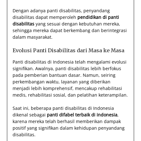
Dengan adanya panti disabilitas, penyandang
disabilitas dapat memperoleh
pendidikan di panti
disabilitas
yang sesuai dengan kebutuhan mereka,
sehingga mereka dapat berkembang dan berintegrasi
dalam masyarakat.
Evolusi Panti Disabilitas dari Masa ke Masa
Panti disabilitas di Indonesia telah mengalami evolusi
signifikan. Awalnya, panti disabilitas lebih berfokus
pada pemberian bantuan dasar. Namun, seiring
perkembangan waktu, layanan yang diberikan
menjadi lebih komprehensif, mencakup rehabilitasi
medis, rehabilitasi sosial, dan pelatihan keterampilan.
Saat ini, beberapa panti disabilitas di Indonesia
dikenal sebagai
panti difabel terbaik di indonesia
,
karena mereka telah berhasil memberikan dampak
positif yang signifikan dalam kehidupan penyandang
disabilitas.