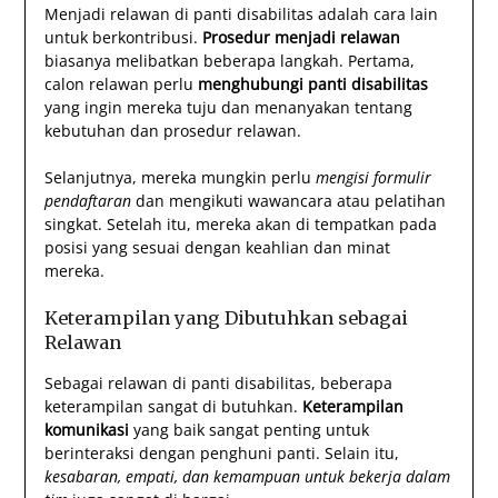
Menjadi relawan di panti disabilitas adalah cara lain
untuk berkontribusi.
Prosedur menjadi relawan
biasanya melibatkan beberapa langkah. Pertama,
calon relawan perlu
menghubungi panti disabilitas
yang ingin mereka tuju dan menanyakan tentang
kebutuhan dan prosedur relawan.
Selanjutnya, mereka mungkin perlu
mengisi formulir
pendaftaran
dan mengikuti wawancara atau pelatihan
singkat. Setelah itu, mereka akan di tempatkan pada
posisi yang sesuai dengan keahlian dan minat
mereka.
Keterampilan yang Dibutuhkan sebagai
Relawan
Sebagai relawan di panti disabilitas, beberapa
keterampilan sangat di butuhkan.
Keterampilan
komunikasi
yang baik sangat penting untuk
berinteraksi dengan penghuni panti. Selain itu,
kesabaran, empati, dan kemampuan untuk bekerja dalam