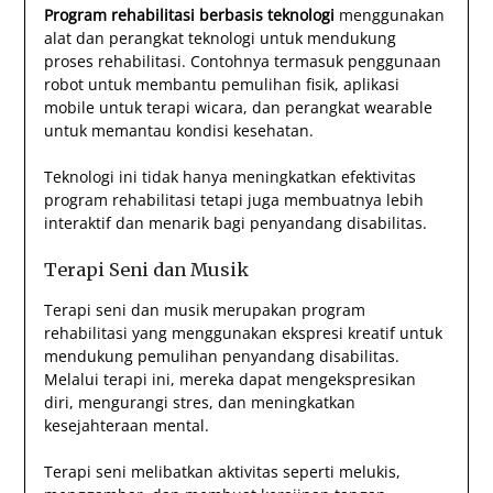
Program rehabilitasi berbasis teknologi
menggunakan
alat dan perangkat teknologi untuk mendukung
proses rehabilitasi. Contohnya termasuk penggunaan
robot untuk membantu pemulihan fisik, aplikasi
mobile untuk terapi wicara, dan perangkat wearable
untuk memantau kondisi kesehatan.
Teknologi ini tidak hanya meningkatkan efektivitas
program rehabilitasi tetapi juga membuatnya lebih
interaktif dan menarik bagi penyandang disabilitas.
Terapi Seni dan Musik
Terapi seni dan musik merupakan program
rehabilitasi yang menggunakan ekspresi kreatif untuk
mendukung pemulihan penyandang disabilitas.
Melalui terapi ini, mereka dapat mengekspresikan
diri, mengurangi stres, dan meningkatkan
kesejahteraan mental.
Terapi seni melibatkan aktivitas seperti melukis,