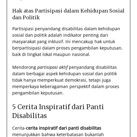
Hak atas Partisipasi dalam Kehidupan Sosial
dan Politik
Partisipasi penyandang disabilitas dalam kehidupan
sosial dan politik adalah indikator penting dari
masyarakat yang inklusif. Ini mencakup hak untuk
berpartisipasi dalam proses pengambilan keputusan,
baik di tingkat lokal maupun nasional.
Mendorong
partisipasi aktif
penyandang disabilitas
dalam berbagai aspek kehidupan sosial dan politik
tidak hanya memperkuat demokrasi, tetapi juga
memperkaya keberagaman perspektif dalam proses
pengambilan keputusan.
5 Cerita Inspiratif dari Panti
Disabilitas
Cerita-
cerita inspiratif dari panti disabilitas
menunjukkan bahwa keterbatasan bukanlah