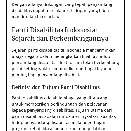
Dengan adanya dukungan yang tepat, penyandang
disabilitas dapat menjalani kehidupan yang lebih
mandiri dan bermartabat.
Panti Disabilitas Indonesia:
Sejarah dan Perkembangannya
Sejarah panti disabilitas di Indonesia mencerminkan
upaya negara dalam meningkatkan kualitas hidup
penyandang disabilitas. Institusi ini telah berkembang
pesat seiring waktu, memberikan berbagai layanan
penting bagi penyandang disabilitas.
Definisi dan Tujuan Panti Disabilitas
Panti disabilitas adalah lembaga yang dirancang
untuk memberikan perlindungan dan pelayanan
kepada penyandang disabilitas. Tujuan utama dari
panti disabilitas adalah untuk meningkatkan kualitas
hidup penyandang disabilitas melalui berbagai
program rehabilitasi, pendidikan, dan pelatihan.