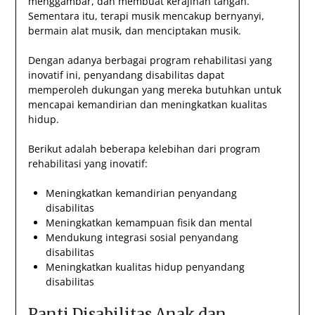
menggambar, dan membuat kerajinan tangan.
Sementara itu, terapi musik mencakup bernyanyi,
bermain alat musik, dan menciptakan musik.
Dengan adanya berbagai program rehabilitasi yang
inovatif ini, penyandang disabilitas dapat
memperoleh dukungan yang mereka butuhkan untuk
mencapai kemandirian dan meningkatkan kualitas
hidup.
Berikut adalah beberapa kelebihan dari program
rehabilitasi yang inovatif:
Meningkatkan kemandirian penyandang
disabilitas
Meningkatkan kemampuan fisik dan mental
Mendukung integrasi sosial penyandang
disabilitas
Meningkatkan kualitas hidup penyandang
disabilitas
Panti Disabilitas Anak dan