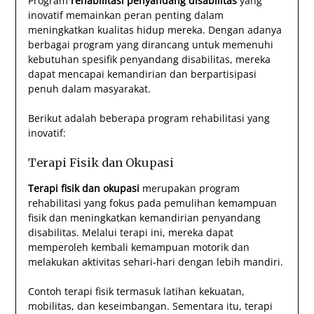
Program
rehabilitasi penyandang disabilitas
yang
inovatif memainkan peran penting dalam
meningkatkan kualitas hidup mereka. Dengan adanya
berbagai program yang dirancang untuk memenuhi
kebutuhan spesifik penyandang disabilitas, mereka
dapat mencapai kemandirian dan berpartisipasi
penuh dalam masyarakat.
Berikut adalah beberapa program rehabilitasi yang
inovatif:
Terapi Fisik dan Okupasi
Terapi fisik dan okupasi
merupakan program
rehabilitasi yang fokus pada pemulihan kemampuan
fisik dan meningkatkan kemandirian penyandang
disabilitas. Melalui terapi ini, mereka dapat
memperoleh kembali kemampuan motorik dan
melakukan aktivitas sehari-hari dengan lebih mandiri.
Contoh terapi fisik termasuk latihan kekuatan,
mobilitas, dan keseimbangan. Sementara itu, terapi