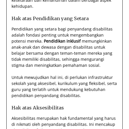
kesetaraan dan kemandirian dalam berbagai aspek
kehidupan.
Hak atas Pendidikan yang Setara
Pendidikan yang setara bagi penyandang disabilitas
adalah fondasi penting untuk mengembangkan
potensi mereka.
Pendidikan inklusif
memungkinkan
anak-anak dan dewasa dengan disabilitas untuk
belajar bersama dengan teman-teman mereka yang
tidak memiliki disabilitas, sehingga mengurangi
stigma dan meningkatkan pemahaman sosial.
Untuk mewujudkan hal ini, di perlukan infrastruktur
sekolah yang aksesibel, kurikulum yang fleksibel, serta
guru yang terlatih untuk mendukung kebutuhan
pendidikan penyandang disabilitas.
Hak atas Aksesibilitas
Aksesibilitas merupakan hak fundamental yang harus
di nikmati oleh penyandang disabilitas. Ini mencakup