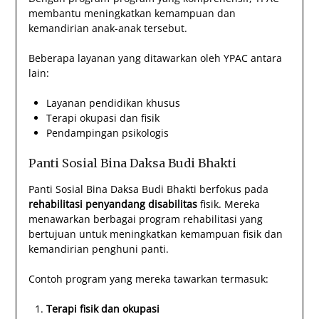
membantu meningkatkan kemampuan dan
kemandirian anak-anak tersebut.
Beberapa layanan yang ditawarkan oleh YPAC antara
lain:
Layanan pendidikan khusus
Terapi okupasi dan fisik
Pendampingan psikologis
Panti Sosial Bina Daksa Budi Bhakti
Panti Sosial Bina Daksa Budi Bhakti berfokus pada
rehabilitasi penyandang disabilitas
fisik. Mereka
menawarkan berbagai program rehabilitasi yang
bertujuan untuk meningkatkan kemampuan fisik dan
kemandirian penghuni panti.
Contoh program yang mereka tawarkan termasuk:
Terapi fisik dan okupasi