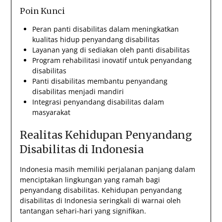
Poin Kunci
Peran panti disabilitas dalam meningkatkan
kualitas hidup penyandang disabilitas
Layanan yang di sediakan oleh panti disabilitas
Program rehabilitasi inovatif untuk penyandang
disabilitas
Panti disabilitas membantu penyandang
disabilitas menjadi mandiri
Integrasi penyandang disabilitas dalam
masyarakat
Realitas Kehidupan Penyandang
Disabilitas di Indonesia
Indonesia masih memiliki perjalanan panjang dalam
menciptakan lingkungan yang ramah bagi
penyandang disabilitas. Kehidupan penyandang
disabilitas di Indonesia seringkali di warnai oleh
tantangan sehari-hari yang signifikan.