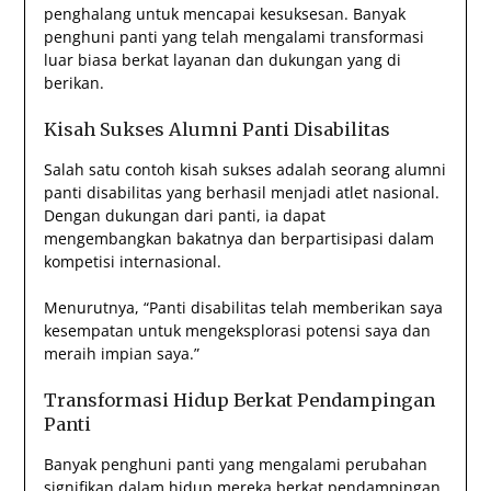
penghalang untuk mencapai kesuksesan. Banyak
penghuni panti yang telah mengalami transformasi
luar biasa berkat layanan dan dukungan yang di
berikan.
Kisah Sukses Alumni Panti Disabilitas
Salah satu contoh kisah sukses adalah seorang alumni
panti disabilitas yang berhasil menjadi atlet nasional.
Dengan dukungan dari panti, ia dapat
mengembangkan bakatnya dan berpartisipasi dalam
kompetisi internasional.
Menurutnya, “Panti disabilitas telah memberikan saya
kesempatan untuk mengeksplorasi potensi saya dan
meraih impian saya.”
Transformasi Hidup Berkat Pendampingan
Panti
Banyak penghuni panti yang mengalami perubahan
signifikan dalam hidup mereka berkat pendampingan