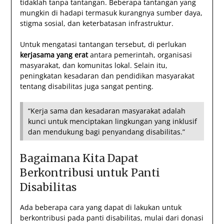
tidaklah tanpa tantangan. Beberapa tantangan yang
mungkin di hadapi termasuk kurangnya sumber daya,
stigma sosial, dan keterbatasan infrastruktur.
Untuk mengatasi tantangan tersebut, di perlukan
kerjasama yang erat
antara pemerintah, organisasi
masyarakat, dan komunitas lokal. Selain itu,
peningkatan kesadaran dan pendidikan masyarakat
tentang disabilitas juga sangat penting.
“Kerja sama dan kesadaran masyarakat adalah
kunci untuk menciptakan lingkungan yang inklusif
dan mendukung bagi penyandang disabilitas.”
Bagaimana Kita Dapat
Berkontribusi untuk Panti
Disabilitas
Ada beberapa cara yang dapat di lakukan untuk
berkontribusi pada panti disabilitas, mulai dari donasi