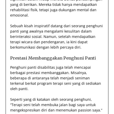
yang di berikan. Mereka tidak hanya mendapatkan
rehabilitasi fisik, tetapi juga dukungan mental dan
emosional.
Sebuah kisah inspiratif datang dari seorang penghuni
panti yang awalnya mengalami kesulitan dalam
berinteraksi sosial. Namun, setelah mendapatkan
terapi wicara dan pendengaran, ia kini dapat
berkomunikasi dengan lebih percaya diri.
Prestasi Membanggakan Penghuni Panti
Penghuni panti disabilitas juga telah mencapai
berbagai prestasi membanggakan. Misalnya,
beberapa di antaranya telah menjadi seniman
terkenal berkat program terapi seni yang di sediakan
oleh panti.
Seperti yang di katakan oleh seorang penghuni,
“Terapi seni telah membuka jalan bagi saya untuk
mengekspresikan diri dan menemukan passion saya.”