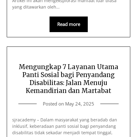
Artikel ini akan mengeksplorasi manfaat luar biasa
yang ditawarkan oleh…
Read more
Mengungkap 7 Layanan Utama
Panti Sosial bagi Penyandang
Disabilitas: Jalan Menuju
Kemandirian dan Martabat
Posted on
May 24, 2025
sjracademy – Dalam masyarakat yang beradab dan
inklusif, keberadaan panti sosial bagi penyandang
disabilitas tidak sekadar menjadi tempat tinggal,