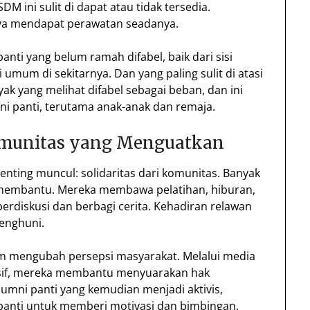
DM ini sulit di dapat atau tidak tersedia.
nya mendapat perawatan seadanya.
panti yang belum ramah difabel, baik dari sisi
umum di sekitarnya. Dan yang paling sulit di atasi
ak yang melihat difabel sebagai beban, dan ini
i panti, terutama anak-anak dan remaja.
munitas yang Menguatkan
penting muncul: solidaritas dari komunitas. Banyak
 membantu. Mereka membawa pelatihan, hiburan,
rdiskusi dan berbagi cerita. Kehadiran relawan
enghuni.
m mengubah persepsi masyarakat. Melalui media
lusif, mereka membantu menyuarakan hak
alumni panti yang kemudian menjadi aktivis,
 panti untuk memberi motivasi dan bimbingan.