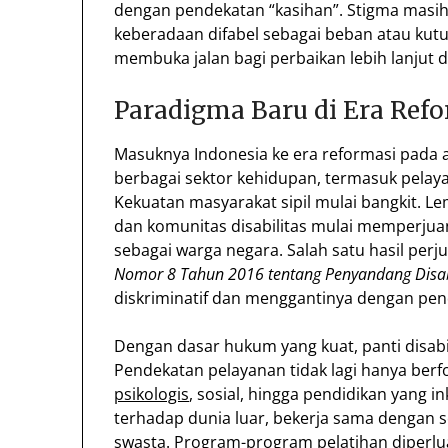
dengan pendekatan “kasihan”. Stigma masi
keberadaan difabel sebagai beban atau kutuk
membuka jalan bagi perbaikan lebih lanjut d
Paradigma Baru di Era Ref
Masuknya Indonesia ke era reformasi pada
berbagai sektor kehidupan, termasuk pelaya
Kekuatan masyarakat sipil mulai bangkit. L
dan komunitas disabilitas mulai memperjua
sebagai warga negara. Salah satu hasil per
Nomor 8 Tahun 2016 tentang Penyandang Disab
diskriminatif dan menggantinya dengan pen
Dengan dasar hukum yang kuat, panti disabi
Pendekatan pelayanan tidak lagi hanya berf
psikologis
, sosial, hingga pendidikan yang in
terhadap dunia luar, bekerja sama dengan s
swasta. Program-program pelatihan diperlu