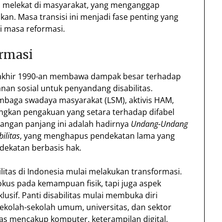
h melekat di masyarakat, yang menganggap
an. Masa transisi ini menjadi fase penting yang
i masa reformasi.
ormasi
 akhir 1990-an membawa dampak besar terhadap
nan sosial untuk penyandang disabilitas.
embaga swadaya masyarakat (LSM), aktivis HAM,
ngkan pengakuan yang setara terhadap difabel
juangan panjang ini adalah hadirnya
Undang-Undang
ilitas
, yang menghapus pendekatan lama yang
dekatan berbasis hak.
litas di Indonesia mulai melakukan transformasi.
okus pada kemampuan fisik, tapi juga aspek
klusif. Panti disabilitas mulai membuka diri
ekolah-sekolah umum, universitas, dan sektor
as mencakup komputer, keterampilan digital,