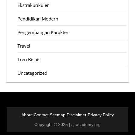
Ekstrakurikuler
Pendidikan Modern
Pengembangan Karakter
Travel
Tren Bisnis
Uncategorized
About
|
Contact
|
Sitemap
|
Disclaimer
|
Privacy Policy
Copyright © 2025 | sjracademy.org