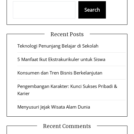
Search
Recent Posts
Teknologi Penunjang Belajar di Sekolah
5 Manfaat Ikut Ekstrakurikuler untuk Siswa
Konsumen dan Tren Bisnis Berkelanjutan
Pengembangan Karakter: Kunci Sukses Pribadi &
Karier
Menyusuri Jejak Wisata Alam Dunia
Recent Comments