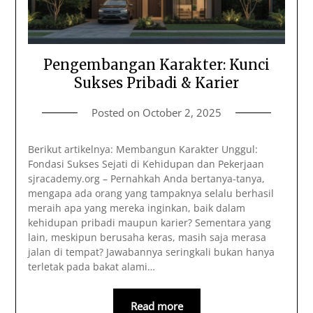
Pengembangan Karakter: Kunci
Sukses Pribadi & Karier
Posted on
October 2, 2025
Berikut artikelnya: Membangun Karakter Unggul:
Fondasi Sukses Sejati di Kehidupan dan Pekerjaan
sjracademy.org – Pernahkah Anda bertanya-tanya,
mengapa ada orang yang tampaknya selalu berhasil
meraih apa yang mereka inginkan, baik dalam
kehidupan pribadi maupun karier? Sementara yang
lain, meskipun berusaha keras, masih saja merasa
jalan di tempat? Jawabannya seringkali bukan hanya
terletak pada bakat alami…
Read more